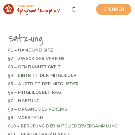
SPENDEN
Satzung
§1 – NAME UND SITZ
§2 – ZWECK DES VEREINS
§3 – GEMEINNÜTZIGKEIT
§4 – EINTRITT DER MITGLIEDER
§5 – AUSTRITT DER MITGLIEDER
§6 – MITGLIEDSBEITRAG
§7 – HAFTUNG
§8 – ORGANE DES VEREINS
§9 – VORSTAND
§10 – BERUFUNG DER MITGLIEDERVERSAMMLUNG
§11 – BESCHLUSSFÄHIGKEIT